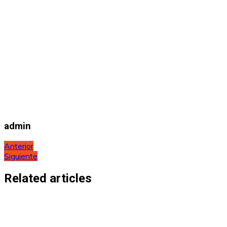
admin
Navegación
Anterior
Siguiente
de
entradas
Related articles