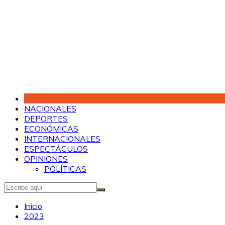
Saltar
al
contenido
NACIONALES
DEPORTES
ECONÓMICAS
INTERNACIONALES
ESPECTÁCULOS
OPINIONES
POLÍTICAS
Inicio
2023