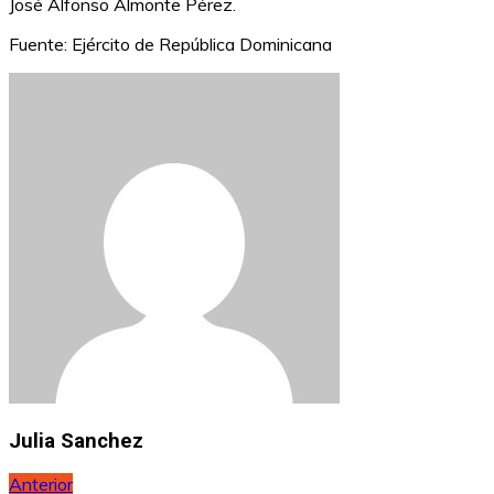
José Alfonso Almonte Pérez.
Fuente: Ejército de República Dominicana
Julia Sanchez
Navegación
Anterior