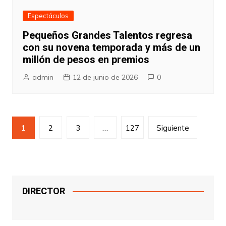
Espectáculos
Pequeños Grandes Talentos regresa
con su novena temporada y más de un
millón de pesos en premios
admin
12 de junio de 2026
0
Paginación
1
2
3
…
127
Siguiente
de
entradas
DIRECTOR