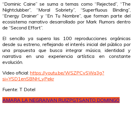
“Dominic Caine” se suma a temas como “Rejected”, “The
Nightclubber”, “Moral Sobriety”, “Superfluous Binding”,
“Energy Drainer” y “En Tu Nombre”, que forman parte del
ecosistema narrativo desarrollado por Mark Rumors dentro
de “Second Effort”.
El sencillo ya supera las 100 reproducciones orgánicas
desde su estreno, reflejando el interés inicial del público por
una propuesta que busca integrar música, identidad y
narrativa en una experiencia artística en constante
evolución.
Video oficial:
https://youtu.be/WSZPCvSWq3g?
si=YSD1enSBNH_yPekr
Fuente: T Dotel
AMARA LA NEGRA
IVAN RUIZ
PGT
SANTO DOMINGO