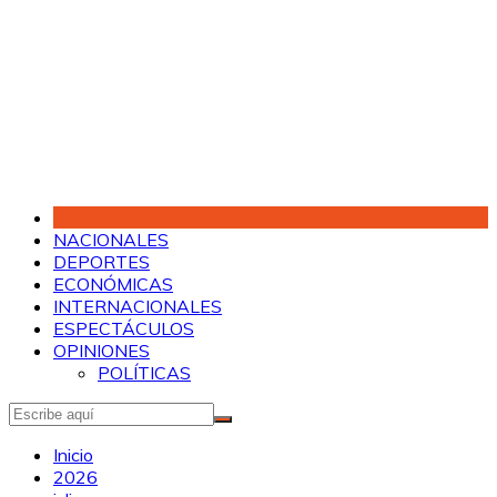
Saltar
al
contenido
NACIONALES
DEPORTES
ECONÓMICAS
INTERNACIONALES
ESPECTÁCULOS
OPINIONES
POLÍTICAS
Inicio
2026