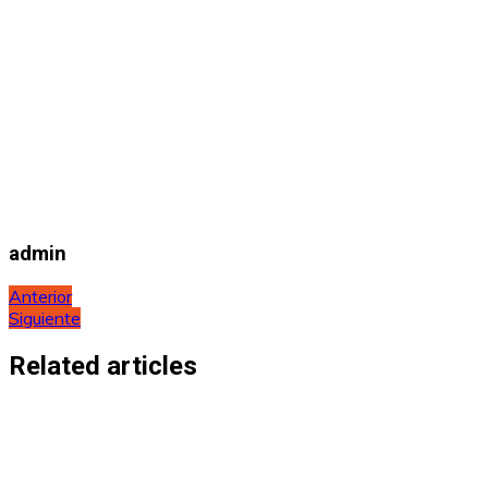
admin
Navegación
Anterior
Siguiente
de
entradas
Related articles