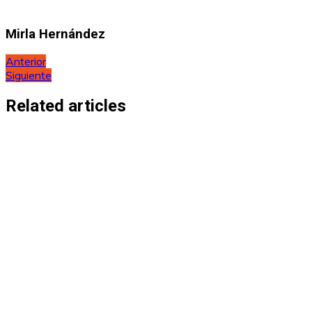
Mirla Hernández
Navegación
Anterior
Siguiente
de
entradas
Related articles