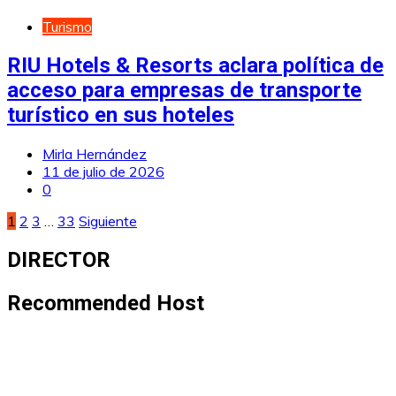
Turismo
RIU Hotels & Resorts aclara política de
acceso para empresas de transporte
turístico en sus hoteles
Mirla Hernández
11 de julio de 2026
0
Paginación
1
2
3
…
33
Siguiente
de
DIRECTOR
entradas
Recommended Host