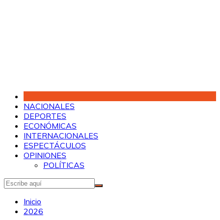
Saltar
al
contenido
NACIONALES
DEPORTES
ECONÓMICAS
INTERNACIONALES
ESPECTÁCULOS
OPINIONES
POLÍTICAS
Inicio
2026