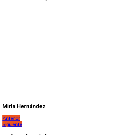
Mirla Hernández
Navegación
Anterior
Siguiente
de