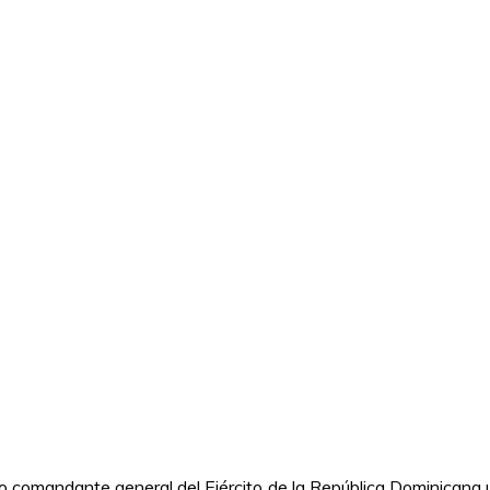
comandante general del Ejército de la República Dominicana un