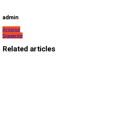
admin
Navegación
Anterior
Siguiente
de
entradas
Related articles