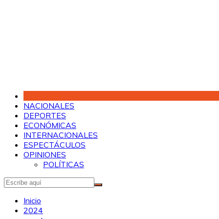
Saltar
al
contenido
NACIONALES
DEPORTES
ECONÓMICAS
INTERNACIONALES
ESPECTÁCULOS
OPINIONES
POLÍTICAS
Inicio
2024