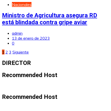
Nacionales
Ministro de Agricultura asegura RD
está blindada contra gripe aviar
admin
13 de enero de 2023
0
Paginación
1
2
3
Siguiente
de
DIRECTOR
entradas
Recommended Host
Recommended Host