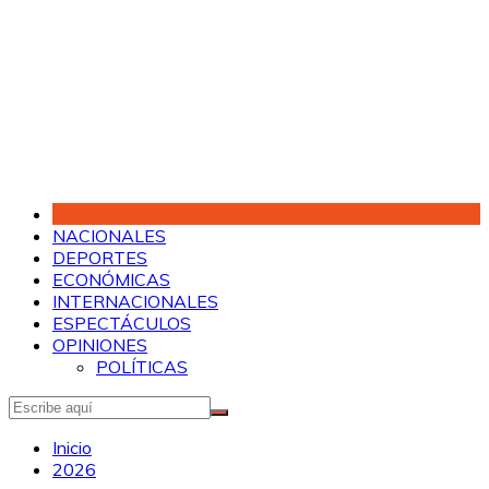
Saltar
al
contenido
NACIONALES
DEPORTES
ECONÓMICAS
INTERNACIONALES
ESPECTÁCULOS
OPINIONES
POLÍTICAS
Inicio
2026