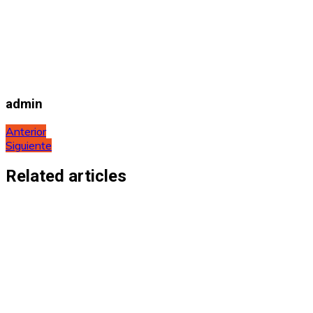
admin
Navegación
Anterior
Siguiente
de
entradas
Related articles