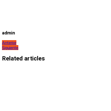
admin
Navegación
Anterior
Siguiente
de
entradas
Related articles