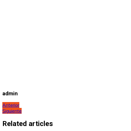
admin
Navegación
Anterior
Siguiente
de
entradas
Related articles