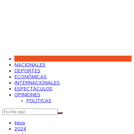
Saltar
al
contenido
NACIONALES
DEPORTES
ECONÓMICAS
INTERNACIONALES
ESPECTÁCULOS
OPINIONES
POLÍTICAS
Inicio
2024