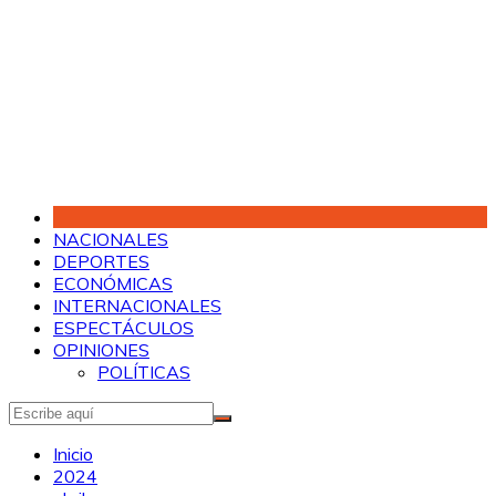
Saltar
al
contenido
NACIONALES
DEPORTES
ECONÓMICAS
INTERNACIONALES
ESPECTÁCULOS
OPINIONES
POLÍTICAS
Inicio
2024