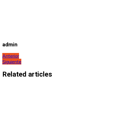
admin
Navegación
Anterior
Siguiente
de
entradas
Related articles