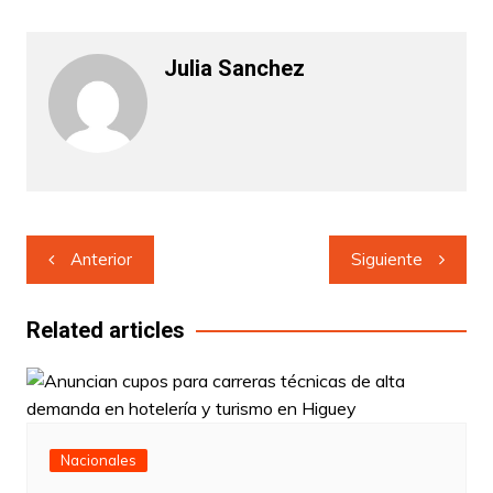
Julia Sanchez
Navegación
Anterior
Siguiente
de
entradas
Related articles
Nacionales