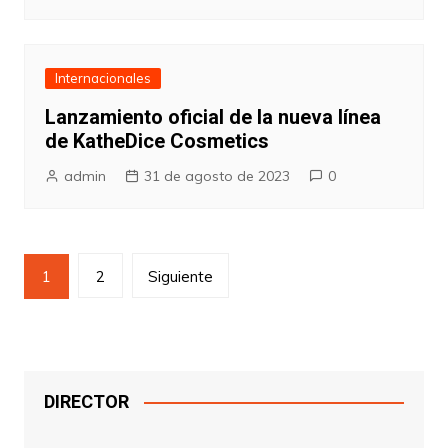
Internacionales
Lanzamiento oficial de la nueva línea
de KatheDice Cosmetics
admin
31 de agosto de 2023
0
Paginación
1
2
Siguiente
de
entradas
DIRECTOR