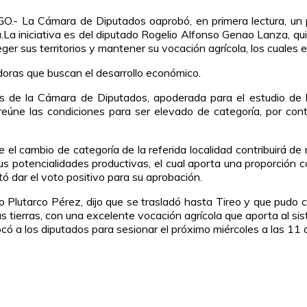
 La Cámara de Diputados oaprobó, en primera lectura, un pro
a.La iniciativa es del diputado Rogelio Alfonso Genao Lanza, q
ger sus territorios y mantener su vocación agrícola, los cuales 
oras que buscan el desarrollo económico.
de la Cámara de Diputados, apoderada para el estudio de la in
 reúne las condiciones para ser elevado de categoría, por con
el cambio de categoría de la referida localidad contribuirá de 
s potencialidades productivas, el cual aporta una proporción con
tó dar el voto positivo para su aprobación.
do Plutarco Pérez, dijo que se trasladó hasta Tireo y que pudo
s tierras, con una excelente vocación agrícola que aporta al si
nvocó a los diputados para sesionar el próximo miércoles a las 11