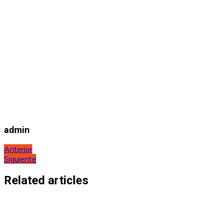
admin
Navegación
Anterior
Siguiente
de
entradas
Related articles