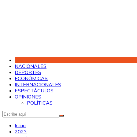
Saltar
al
contenido
NACIONALES
DEPORTES
ECONÓMICAS
INTERNACIONALES
ESPECTÁCULOS
OPINIONES
POLÍTICAS
Inicio
2023