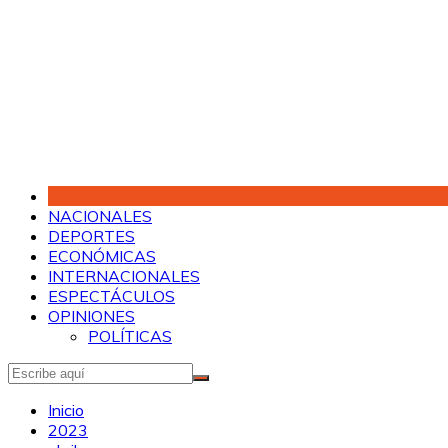
Saltar
al
contenido
NACIONALES
DEPORTES
ECONÓMICAS
INTERNACIONALES
ESPECTÁCULOS
OPINIONES
POLÍTICAS
Inicio
2023