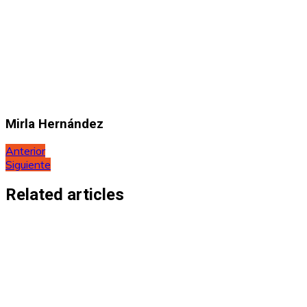
Mirla Hernández
Navegación
Anterior
Siguiente
de
entradas
Related articles