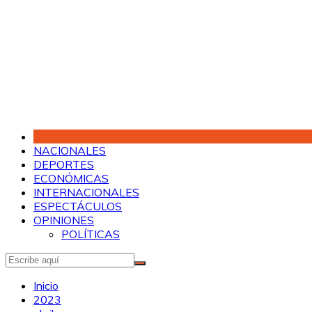
Saltar
al
contenido
NACIONALES
DEPORTES
ECONÓMICAS
INTERNACIONALES
ESPECTÁCULOS
OPINIONES
POLÍTICAS
Inicio
2023