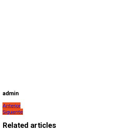
admin
Navegación
Anterior
Siguiente
de
entradas
Related articles