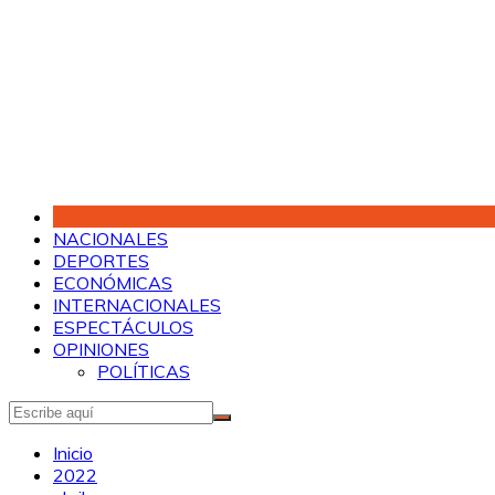
Saltar
al
contenido
NACIONALES
DEPORTES
ECONÓMICAS
INTERNACIONALES
ESPECTÁCULOS
OPINIONES
POLÍTICAS
Inicio
2022