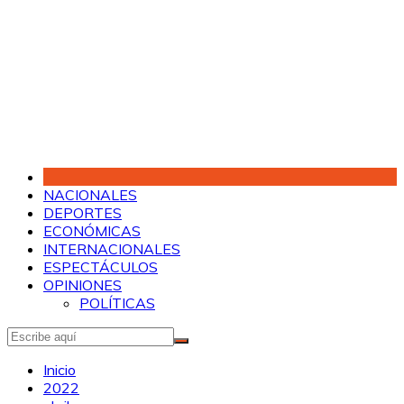
Saltar
al
contenido
NACIONALES
DEPORTES
ECONÓMICAS
INTERNACIONALES
ESPECTÁCULOS
OPINIONES
POLÍTICAS
Inicio
2022