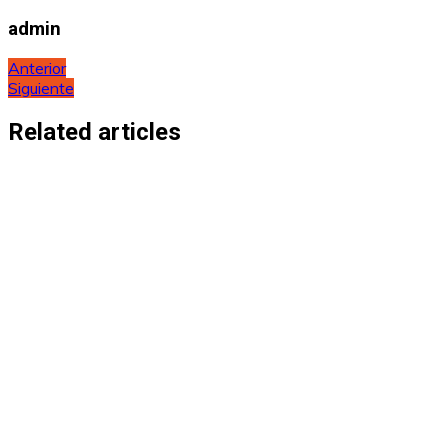
admin
Navegación
Anterior
Siguiente
de
entradas
Related articles