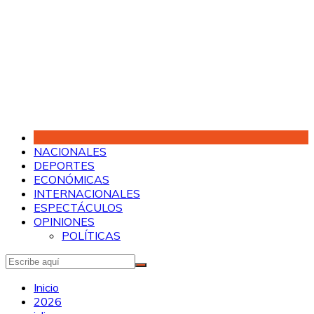
Saltar
al
contenido
NACIONALES
DEPORTES
ECONÓMICAS
INTERNACIONALES
ESPECTÁCULOS
OPINIONES
POLÍTICAS
Inicio
2026