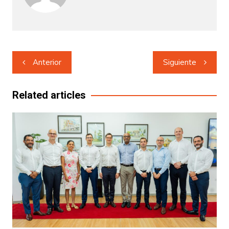
Navegación
Anterior
Siguiente
de
entradas
Related articles