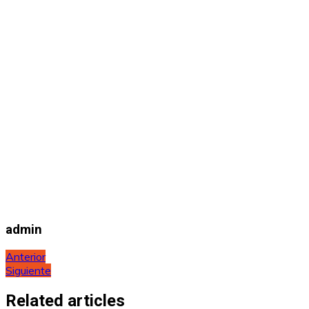
admin
Navegación
Anterior
Siguiente
de
entradas
Related articles