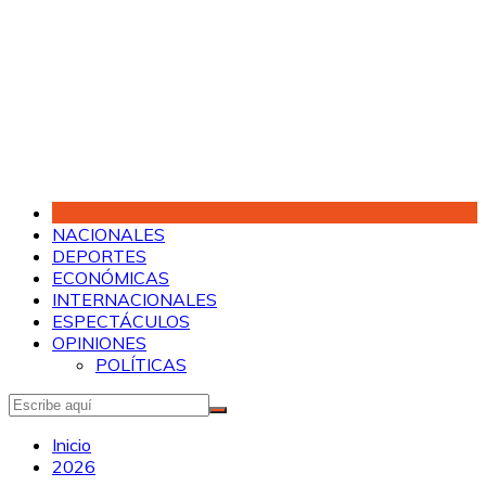
Saltar
al
contenido
NACIONALES
DEPORTES
ECONÓMICAS
INTERNACIONALES
ESPECTÁCULOS
OPINIONES
POLÍTICAS
Inicio
2026