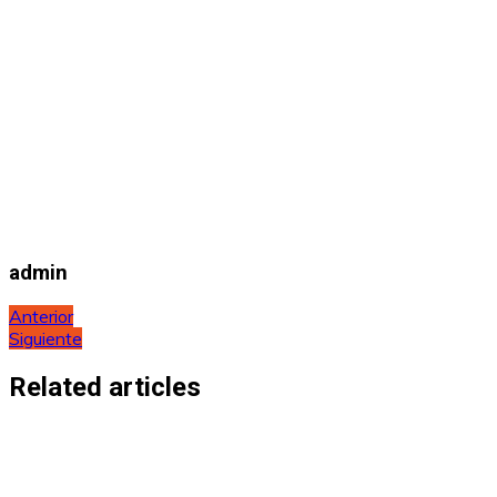
admin
Navegación
Anterior
Siguiente
de
entradas
Related articles