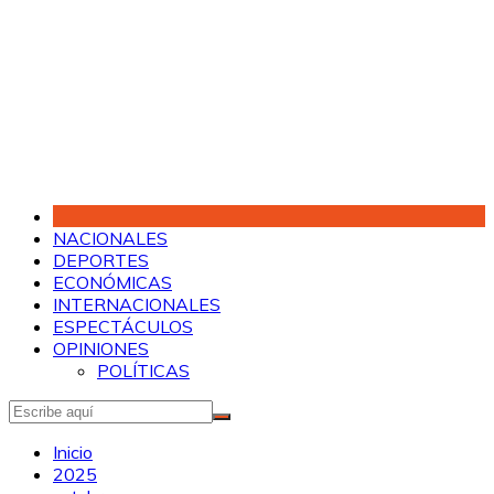
Saltar
al
contenido
NACIONALES
DEPORTES
ECONÓMICAS
INTERNACIONALES
ESPECTÁCULOS
OPINIONES
POLÍTICAS
Inicio
2025