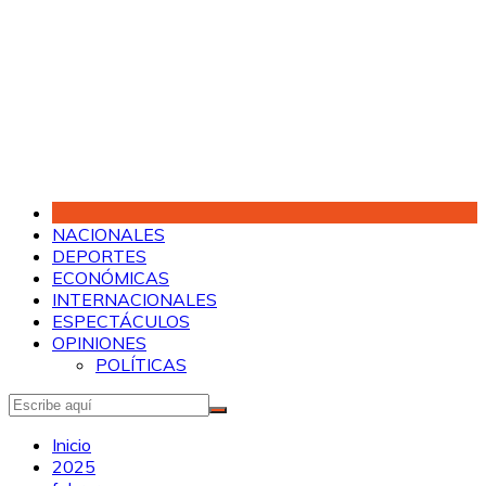
Saltar
al
contenido
NACIONALES
DEPORTES
ECONÓMICAS
INTERNACIONALES
ESPECTÁCULOS
OPINIONES
POLÍTICAS
Inicio
2025