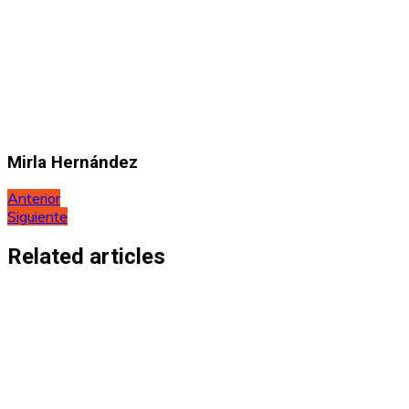
Mirla Hernández
Navegación
Anterior
Siguiente
de
entradas
Related articles