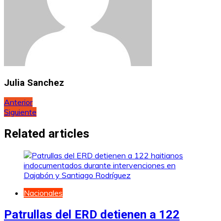
Julia Sanchez
Navegación
Anterior
Siguiente
de
entradas
Related articles
Nacionales
Patrullas del ERD detienen a 122