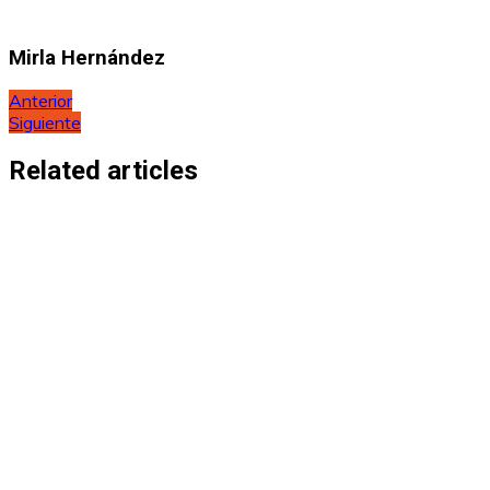
Mirla Hernández
Navegación
Anterior
Siguiente
de
entradas
Related articles