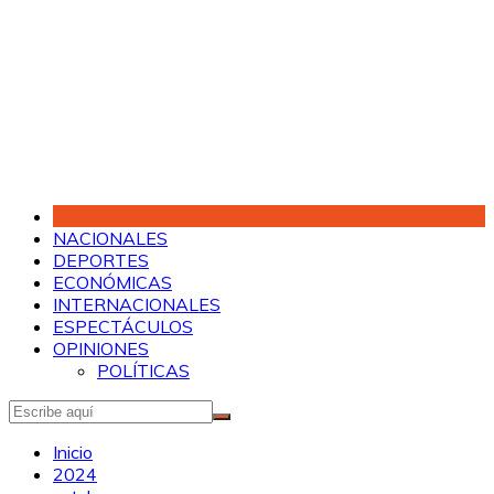
Saltar
al
contenido
NACIONALES
DEPORTES
ECONÓMICAS
INTERNACIONALES
ESPECTÁCULOS
OPINIONES
POLÍTICAS
Inicio
2024