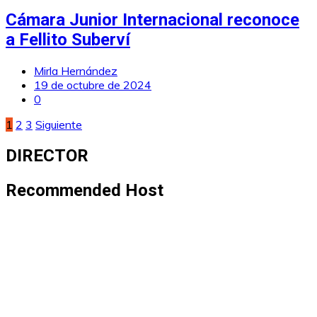
Cámara Junior Internacional reconoce
a Fellito Suberví
Mirla Hernández
19 de octubre de 2024
0
Paginación
1
2
3
Siguiente
de
DIRECTOR
entradas
Recommended Host