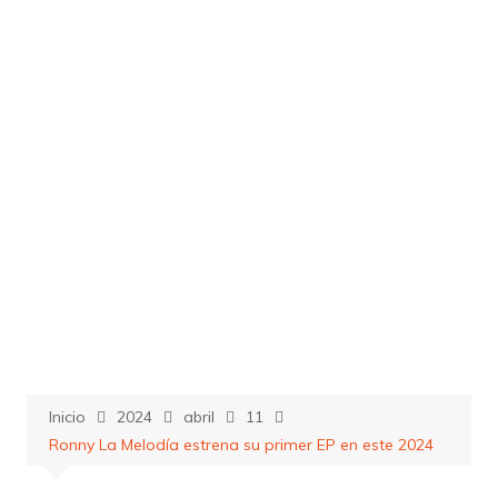
Saltar
al
contenido
Inicio
2024
abril
11
Ronny La Melodía estrena su primer EP en este 2024