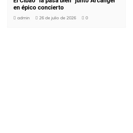
El Cibao “la pasa bien” junto Arcángel
en épico concierto
admin
26 de julio de 2026
0