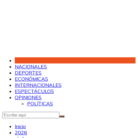
Saltar
al
contenido
NACIONALES
DEPORTES
ECONÓMICAS
INTERNACIONALES
ESPECTÁCULOS
OPINIONES
POLÍTICAS
Inicio
2026