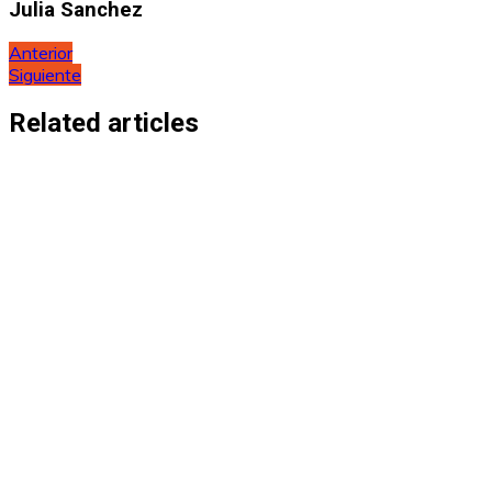
Julia Sanchez
Navegación
Anterior
Siguiente
de
entradas
Related articles