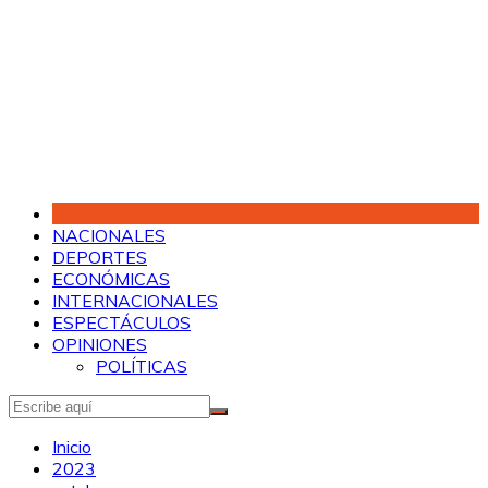
Saltar
al
contenido
NACIONALES
DEPORTES
ECONÓMICAS
INTERNACIONALES
ESPECTÁCULOS
OPINIONES
POLÍTICAS
Inicio
2023