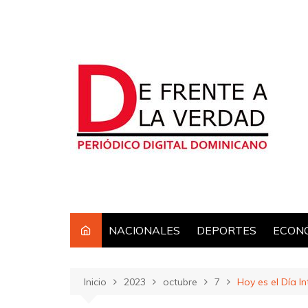
Saltar
al
contenido
NACIONALES
DEPORTES
ECON
Inicio
2023
octubre
7
Hoy es el Día I