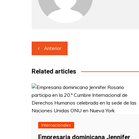
Navegación
Anterior
de
entradas
Related articles
Internacionales
Empresaria dominicana Jennifer