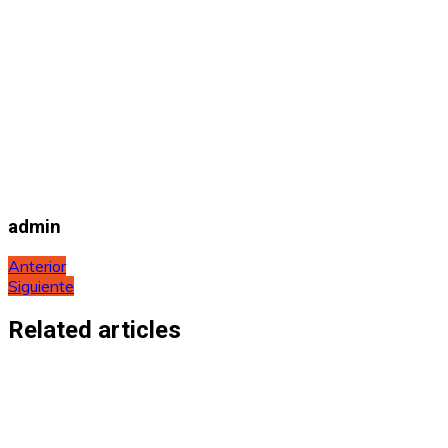
admin
Navegación
Anterior
Siguiente
de
entradas
Related articles