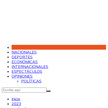
Saltar
al
contenido
NACIONALES
DEPORTES
ECONÓMICAS
INTERNACIONALES
ESPECTÁCULOS
OPINIONES
POLÍTICAS
Inicio
2023