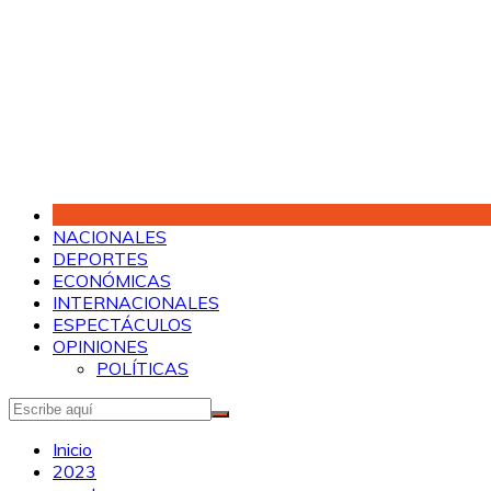
Saltar
al
contenido
NACIONALES
DEPORTES
ECONÓMICAS
INTERNACIONALES
ESPECTÁCULOS
OPINIONES
POLÍTICAS
Inicio
2023