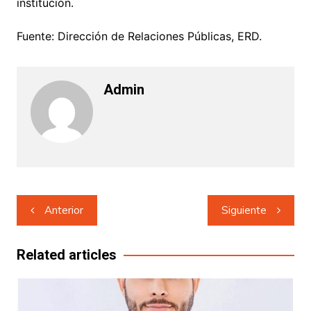
institución.
Fuente: Dirección de Relaciones Públicas, ERD.
Admin
Navegación
Anterior
Siguiente
de
entradas
Related articles