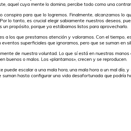
ste, aquel cuya mente lo domina, percibe todo como una contrar
so conspira para que lo logremos. Finalmente, alcanzamos lo q
or lo tanto, es crucial elegir sabiamente nuestros deseos, pues
 un propósito, porque ya estábamos listos para aprovecharlo.
es a los que prestamos atención y valoramos. Con el tiempo, e
n eventos superficiales que ignoramos, pero que se suman en si
amente de nuestra voluntad. Lo que sí está en nuestras manos
n buenos o malos. Los «plantamos», crecen y se reproducen.
e puede escalar a una mala hora, una mala hora a un mal día,
se suman hasta configurar una vida desafortunada que podría h