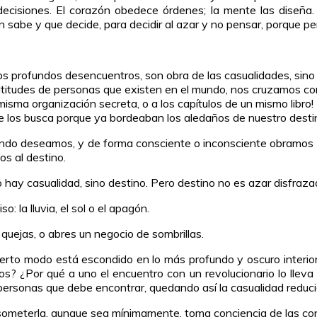
ecisiones. El corazón obedece órdenes; la mente las diseña. Qu
 sabe y que decide, para decidir al azar y no pensar, porque pe
a los profundos desencuentros, son obra de las casualidades, s
ltitudes de personas que existen en el mundo, nos cruzamos con
isma organización secreta, o a los capítulos de un mismo libro!
e los busca porque ya bordeaban los aledaños de nuestro desti
fondo deseamos, y de forma consciente o inconsciente obramos 
os al destino.
 hay casualidad, sino destino. Pero destino no es azar disfraza
: la lluvia, el sol o el apagón.
quejas, o abres un negocio de sombrillas.
cierto modo está escondido en lo más profundo y oscuro interio
 ¿Por qué a uno el encuentro con un revolucionario lo lleva a l
 personas que debe encontrar, quedando así la casualidad reduc
someterla, aunque sea mínimamente, toma conciencia de las co