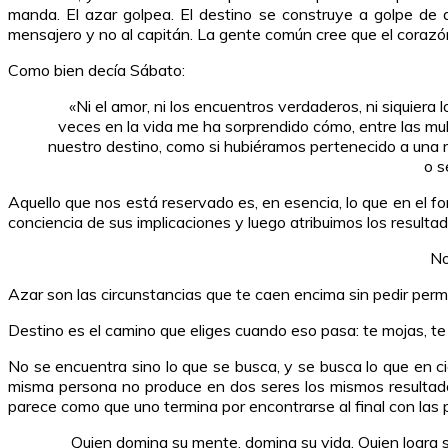
manda. El azar golpea. El destino se construye a golpe de d
mensajero y no al capitán. La gente común cree que el corazón
Como bien decía Sábato:
«Ni el amor, ni los encuentros verdaderos, ni siquier
veces en la vida me ha sorprendido cómo, entre las mu
nuestro destino, como si hubiéramos pertenecido a una m
o s
Aquello que nos está reservado es, en esencia, lo que en el 
conciencia de sus implicaciones y luego atribuimos los resultad
No
Azar son las circunstancias que te caen encima sin pedir permiso
Destino es el camino que eliges cuando eso pasa: te mojas, te 
No se encuentra sino lo que se busca, y se busca lo que en 
misma persona no produce en dos seres los mismos resultados?
parece como que uno termina por encontrarse al final con las
Quien domina su mente, domina su vida. Quien logra 