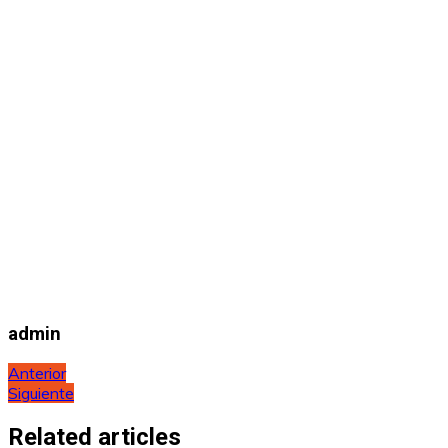
admin
Navegación
Anterior
Siguiente
de
entradas
Related articles