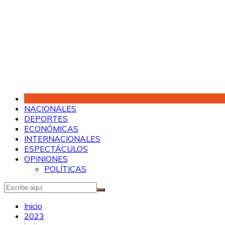
Saltar
al
contenido
NACIONALES
DEPORTES
ECONÓMICAS
INTERNACIONALES
ESPECTÁCULOS
OPINIONES
POLÍTICAS
Inicio
2023