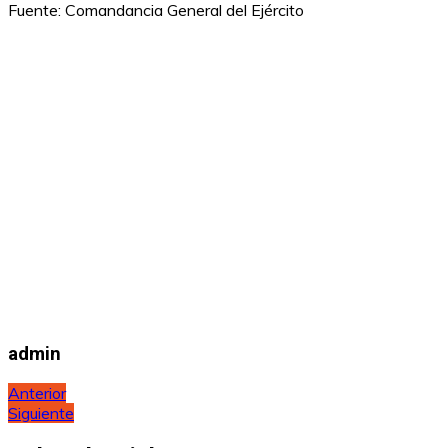
Fuente: Comandancia General del Ejército
admin
Navegación
Anterior
Siguiente
de