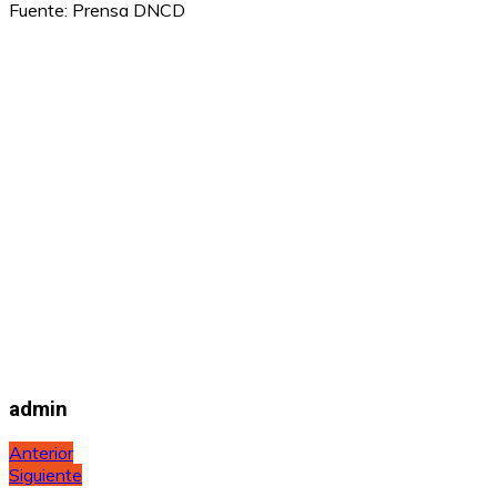
Fuente: Prensa DNCD
admin
Navegación
Anterior
Siguiente
de