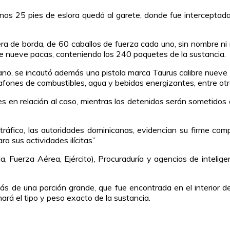
nos 25 pies de eslora quedó al garete, donde fue interceptada 
uera de borda, de 60 caballos de fuerza cada uno, sin nombre ni
l de nueve pacas, conteniendo los 240 paquetes de la sustancia.
o, se incautó además una pistola marca Taurus calibre nueve mil
rrafones de combustibles, agua y bebidas energizantes, entre otr
s en relación al caso, mientras los detenidos serán sometidos a 
tráfico, las autoridades dominicanas, evidencian su firme co
ara sus actividades ilícitas”
uerza Aérea, Ejército), Procuraduría y agencias de inteligen
de una porción grande, que fue encontrada en el interior de
ará el tipo y peso exacto de la sustancia.