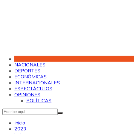
Saltar
al
contenido
NACIONALES
DEPORTES
ECONÓMICAS
INTERNACIONALES
ESPECTÁCULOS
OPINIONES
POLÍTICAS
Inicio
2023