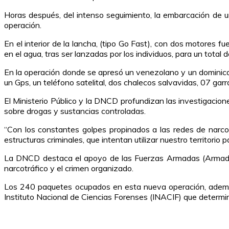
Horas después, del intenso seguimiento, la embarcación de u
operación.
En el interior de la lancha, (tipo Go Fast), con dos motores f
en el agua, tras ser lanzadas por los individuos, para un tota
En la operación donde se apresó un venezolano y un dominican
un Gps, un teléfono satelital, dos chalecos salvavidas, 07 ga
El Ministerio Público y la DNCD profundizan las investigacione
sobre drogas y sustancias controladas.
“Con los constantes golpes propinados a las redes de narco
estructuras criminales, que intentan utilizar nuestro territorio p
La DNCD destaca el apoyo de las Fuerzas Armadas (Armada, F
narcotráfico y el crimen organizado.
Los 240 paquetes ocupados en esta nueva operación, además 
Instituto Nacional de Ciencias Forenses (INACIF) que determin