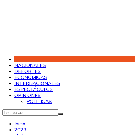
Saltar
al
contenido
NACIONALES
DEPORTES
ECONÓMICAS
INTERNACIONALES
ESPECTÁCULOS
OPINIONES
POLÍTICAS
Inicio
2023