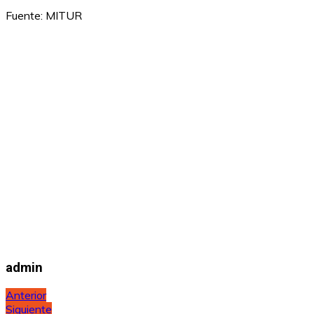
Fuente: MITUR
admin
Navegación
Anterior
Siguiente