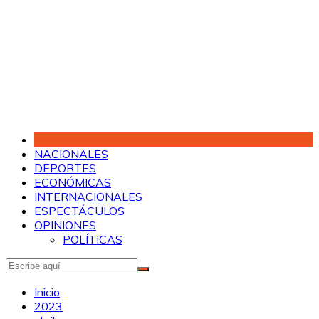
Saltar
al
contenido
NACIONALES
DEPORTES
ECONÓMICAS
INTERNACIONALES
ESPECTÁCULOS
OPINIONES
POLÍTICAS
Inicio
2023