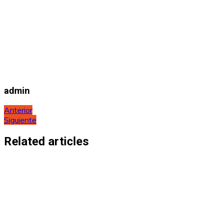
admin
Navegación
Anterior
Siguiente
de
entradas
Related articles