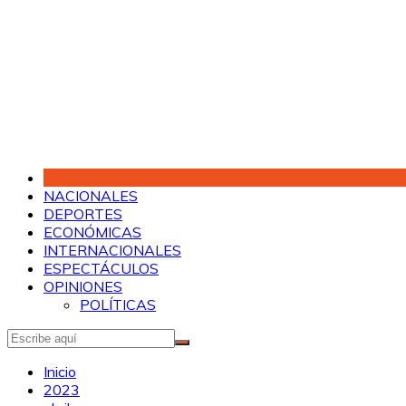
Saltar
al
contenido
NACIONALES
DEPORTES
ECONÓMICAS
INTERNACIONALES
ESPECTÁCULOS
OPINIONES
POLÍTICAS
Inicio
2023