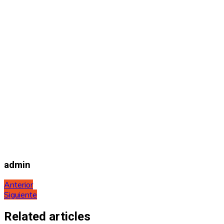
admin
Navegación
Anterior
Siguiente
de
entradas
Related articles