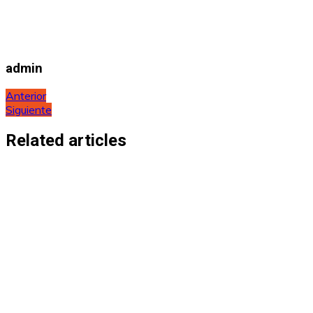
admin
Navegación
Anterior
Siguiente
de
entradas
Related articles