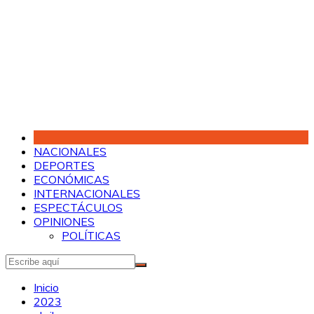
Saltar
al
contenido
NACIONALES
DEPORTES
ECONÓMICAS
INTERNACIONALES
ESPECTÁCULOS
OPINIONES
POLÍTICAS
Inicio
2023