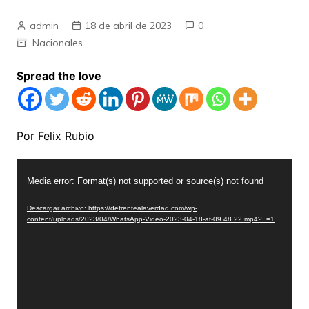
admin
18 de abril de 2023
0
Nacionales
Spread the love
Por Felix Rubio
Reproductor
Media error: Format(s) not supported or source(s) not found
de
vídeo
Descargar archivo: https://defrentealaverdad.com/wp-
content/uploads/2023/04/WhatsApp-Video-2023-04-18-at-09.48.22.mp4?_=1