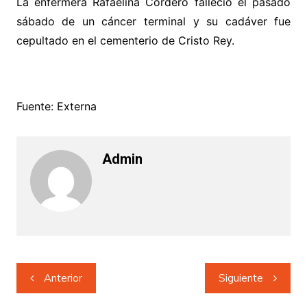
La enfermera Rafaelina Cordero falleció el pasado
sábado de un cáncer terminal y su cadáver fue
cepultado en el cementerio de Cristo Rey.
Fuente: Externa
Admin
Navegación
Anterior
Siguiente
de