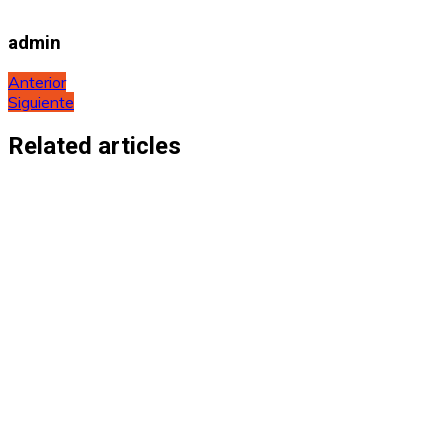
admin
Navegación
Anterior
Siguiente
de
entradas
Related articles