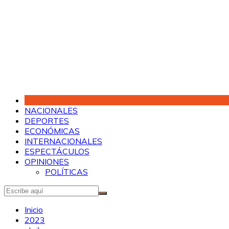
Saltar
al
contenido
NACIONALES
DEPORTES
ECONÓMICAS
INTERNACIONALES
ESPECTÁCULOS
OPINIONES
POLÍTICAS
Inicio
2023