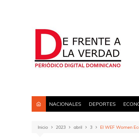
Saltar
al
contenido
NACIONALES
DEPORTES
ECON
Inicio
2023
abril
3
El WEF Women Econ