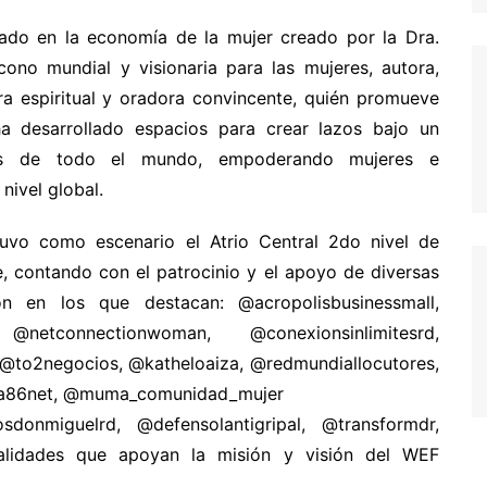
cado en la economía de la mujer creado por la Dra.
cono mundial y visionaria para las mujeres, autora,
ora espiritual y oradora convincente, quién promueve
a desarrollado espacios para crear lazos bajo un
res de todo el mundo, empoderando mujeres e
nivel global.
tuvo como escenario el Atrio Central 2do nivel de
e, contando con el patrocinio y el apoyo de diversas
n en los que destacan: @acropolisbusinessmall,
@netconnectionwoman, @conexionsinlimitesrd,
 @to2negocios, @katheloaiza, @redmundiallocutores,
tra86net, @muma_comunidad_mujer
sdonmiguelrd, @defensolantigripal, @transformdr,
alidades que apoyan la misión y visión del WEF