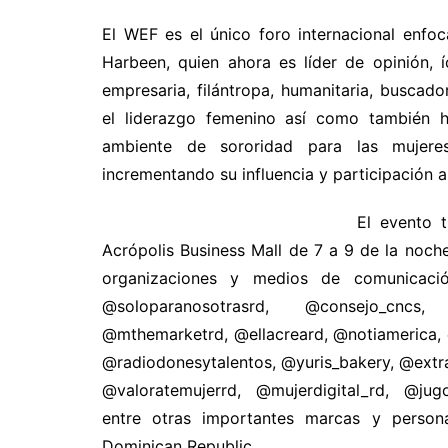
El WEF es el único foro internacional enfo
Harbeen, quien ahora es líder de opinión, í
empresaria, filántropa, humanitaria, buscad
el liderazgo femenino así como también h
ambiente de sororidad para las muje
incrementando su influencia y participación a 
El evento 
Acrópolis Business Mall de 7 a 9 de la noch
organizaciones y medios de comunicació
@soloparanosotrasrd, @consejo_cncs, 
@mthemarketrd, @ellacreard, @notiamerica,
@radiodonesytalentos, @yuris_bakery, @ex
@valoratemujerrd, @mujerdigital_rd, @jugo
entre otras importantes marcas y person
Dominican Republic.