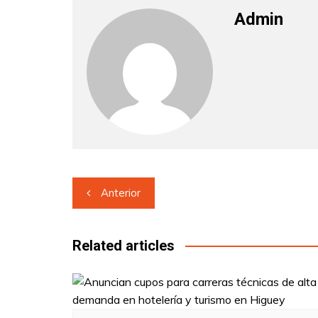
Admin
Navegación
Anterior
de
entradas
Related articles