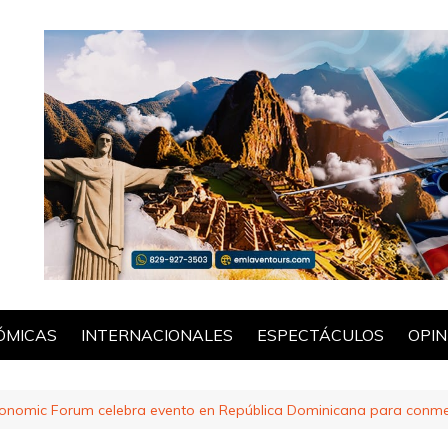
ÓMICAS
INTERNACIONALES
ESPECTÁCULOS
OPIN
POL
omic Forum celebra evento en República Dominicana para conme