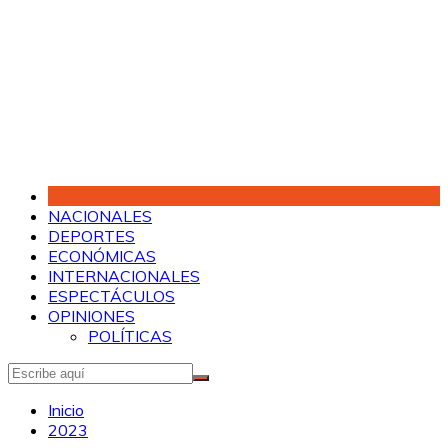
Saltar
al
contenido
NACIONALES
DEPORTES
ECONÓMICAS
INTERNACIONALES
ESPECTÁCULOS
OPINIONES
POLÍTICAS
Inicio
2023