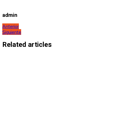
admin
Navegación
Anterior
Siguiente
de
entradas
Related articles