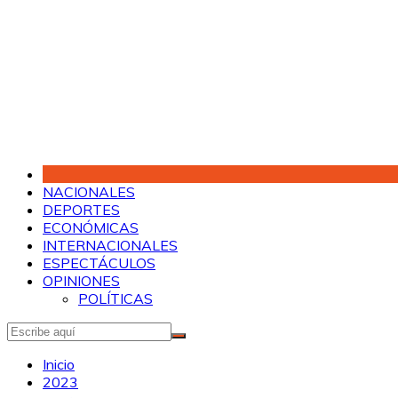
Saltar
al
contenido
NACIONALES
DEPORTES
ECONÓMICAS
INTERNACIONALES
ESPECTÁCULOS
OPINIONES
POLÍTICAS
Inicio
2023