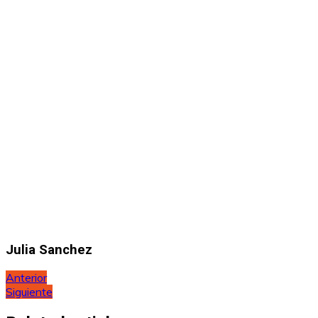
Julia Sanchez
Navegación
Anterior
Siguiente
de